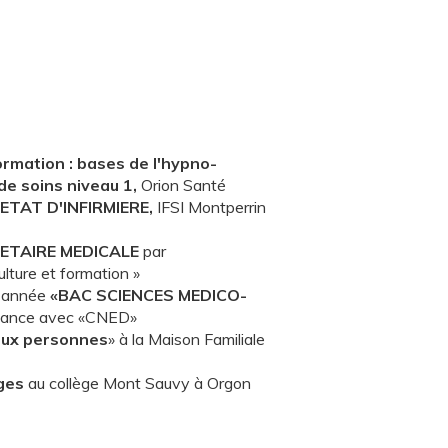
ormation : bases de l'hypno-
de soins niveau 1,
Orion Santé
ETAT D'INFIRMIERE,
IFSI Montperrin
ETAIRE MEDICALE
par
lture et formation »
e année
«BAC SCIENCES MEDICO-
dance avec «CNED»
aux personnes
» à la Maison Familiale
ges
au collège Mont Sauvy à Orgon