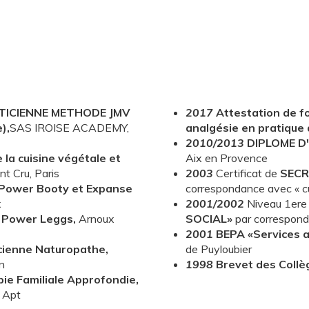
ATICIENNE METHODE JMV
2017
Attestation de f
),
SAS IROISE ACADEMY,
analgésie en pratique 
2010/2013
DIPLOME D'
e la cuisine végétale et
Aix en Provence
nt Cru, Paris
2003
Certificat de
SECR
Power Booty et Expanse
correspondance avec « cu
x
2001/2002
Niveau 1er
 Power Leggs,
Arnoux
SOCIAL»
par correspon
2001
BEPA «Services 
icienne Naturopathe,
de Puyloubier
n
1998
Brevet des Collè
pie Familiale Approfondie,
, Apt